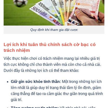
Quy định khi tham gia đặt cược
Lợi ích khi tuân thủ chính sách cờ bạc có
trách nhiệm
Việc thực hiện chơi có trách nhiệm mang lại nhiều giá trị
tích cực không chỉ cho thành viên mà còn cho cả nhà cái.
Dưới đây là những lợi ích có thể tham khảo:
Giữ gìn sức khỏe tinh thần:
Một trong những lợi ích
lớn nhất là giúp duy trì trạng thái tâm lý ổn định, giảm
căng thẳng để tạo ra cảm giác thư giãn trong quá trình
giải trí.