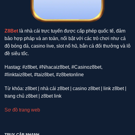
Z8Bet
là nhà cái trực tuyến được cấp phép quốc tế, đảm
bảo hợp pháp và an toàn, nổi bật với các trò chơi như cá
độ bóng đá, casino live, slot nổ hũ, bắn cá đổi thưởng và lô
đề siêu tốc.
Hastag: #z8bet, #Nhacaiz8bet, #Casinoz8bet,
#linktaiz8bet, #taiz8bet, #z8betonline
Từ khóa: z8bet | nhà cái z8bet | casino z8bet | link z8bet |
trang chủ z8bet | z8bet link
Sơ đồ trang web
TRUY CẬP NHANH