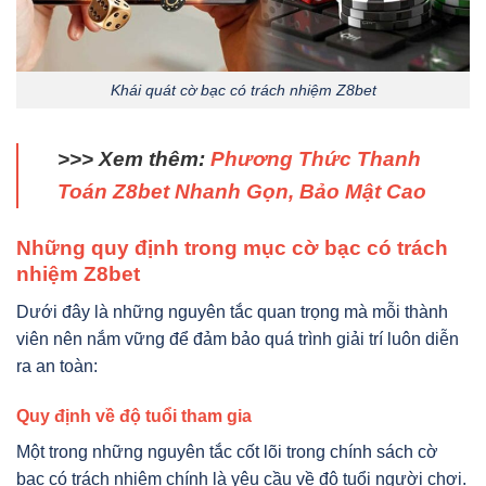
Khái quát cờ bạc có trách nhiệm Z8bet
>>> Xem thêm:
Phương Thức Thanh
Toán Z8bet Nhanh Gọn, Bảo Mật Cao
Những quy định trong mục cờ bạc có trách
nhiệm Z8bet
Dưới đây là những nguyên tắc quan trọng mà mỗi thành
viên nên nắm vững để đảm bảo quá trình giải trí luôn diễn
ra an toàn:
Quy định về độ tuổi tham gia
Một trong những nguyên tắc cốt lõi trong chính sách cờ
bạc có trách nhiệm chính là yêu cầu về độ tuổi người chơi.