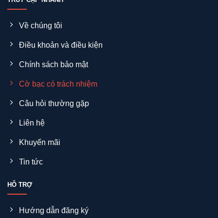
Về chúng tôi
Điều khoản và điều kiện
Chính sách bảo mật
Cờ bạc có trách nhiệm
Câu hỏi thường gặp
Liên hệ
Khuyến mãi
Tin tức
HỖ TRỢ
Hướng dẫn đăng ký