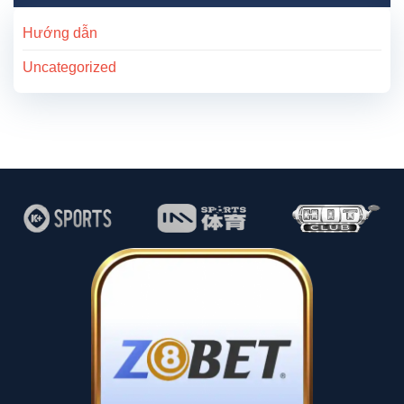
Chơi
Khung
Cho
2
Hướng dẫn
Newbie
Ngày
Hiệu
Uncategorized
Quả,
Thắng
Đậm