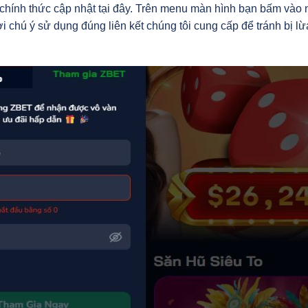
 chính thức cập nhật tại đây. Trên menu màn hình bạn bấm vào 
i chú ý sử dụng đúng liên kết chúng tôi cung cấp để tránh bị l