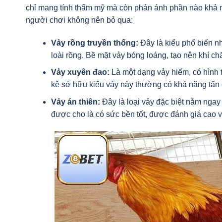
chỉ mang tính thẩm mỹ mà còn phản ánh phần nào khả nă
người chơi không nên bỏ qua:
Vảy rồng truyền thống:
Đây là kiểu phổ biến nh
loài rồng. Bề mặt vảy bóng loáng, tạo nên khí c
Vảy xuyên đao:
Là một dạng vảy hiếm, có hình 
kê sở hữu kiểu vảy này thường có khả năng tấn
Vảy án thiên:
Đây là loại vảy đặc biệt nằm nga
được cho là có sức bền tốt, được đánh giá cao 