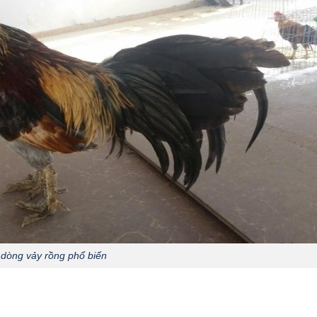
dòng vảy rồng phổ biến