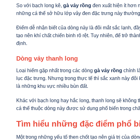
So với bạch long kê,
gà vảy rồng
đen xuất hiện ít hơn 
những cá thể sở hữu lớp vảy đen đặc trưng này thường 
Điểm dễ nhận biết của dòng này là đôi mắt sắc lạnh, đ
tạo nên khí chất chiến binh rõ rệt. Tuy nhiên, để trở thà
định.
Dòng vảy thanh long
Loại hiếm gặp nhất trong các dòng
gà vảy rồng
chính l
lục đặc trưng. Nhưng trong thực tế thì sắc xanh này đôi
là những khu vực nhiều bùn đất.
Khác với bạch long hay hắc long, thanh long sẽ không
cá thể thuộc dòng này được sử dụng phổ biến trong chăn 
Tìm hiểu những đặc điểm phổ bi
Một trong những yếu tố then chốt tạo nên giá trị của dò