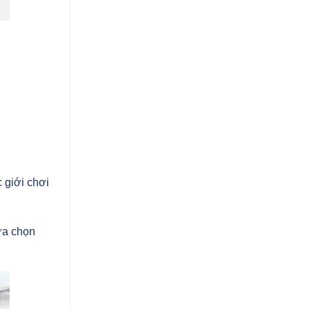
 giới chơi
lựa chọn