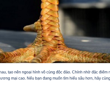
hau, tạo nên ngoại hình vô cùng độc đáo. Chính nhờ đặc điểm 
thương mại cao. Nếu bạn đang muốn tìm hiểu sâu hơn, hãy cùn