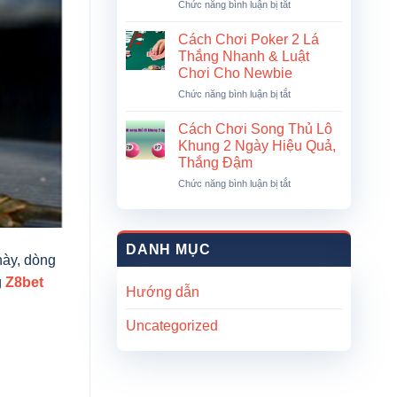
ở
Chức năng bình luận bị tắt
Các
Sách
Hướng
Loại
Game
Dẫn
Hình
Được
Cách Chơi Poker 2 Lá
Soi
&
Yêu
Thắng Nhanh & Luật
Cầu
Chiến
Thích
Chơi Cho Newbie
Rồng
Thuật
Nhất
ở
Chức năng bình luận bị tắt
Bạch
Chơi
Cách
Kim
Cực
Chơi
Dễ
Hay
Cách Chơi Song Thủ Lô
Poker
Trúng
Khung 2 Ngày Hiệu Quả,
2
Cho
Thắng Đậm
Lá
Bet
ở
Chức năng bình luận bị tắt
Thắng
Thủ
Cách
Nhanh
Chơi
&
Song
Luật
Thủ
Chơi
DANH MỤC
Lô
này, dòng
Cho
Khung
Newbie
g
Z8bet
2
Hướng dẫn
Ngày
Hiệu
Uncategorized
Quả,
Thắng
Đậm