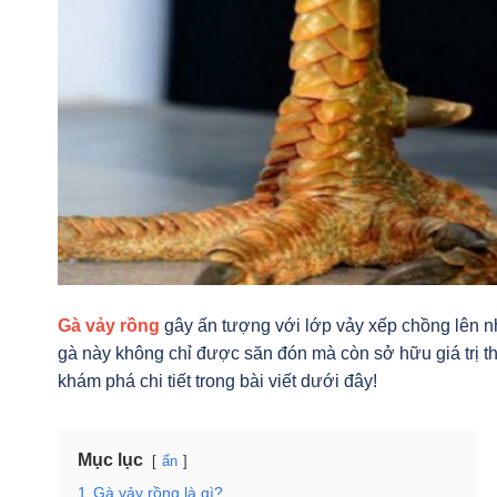
Gà vảy rồng
gây ấn tượng với lớp vảy xếp chồng lên n
gà này không chỉ được săn đón mà còn sở hữu giá trị 
khám phá chi tiết trong bài viết dưới đây!
Mục lục
ẩn
1
Gà vảy rồng là gì?