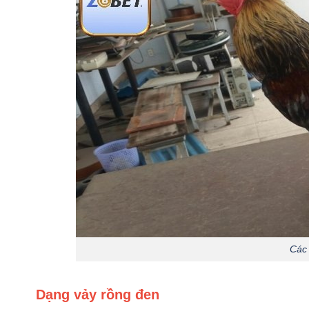
Các 
Dạng vảy rồng đen