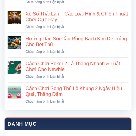
ở
Chức năng bình luận bị tắt
Các
Trò
Xổ Số Thái Lan – Các Loại Hình & Chiến Thuật
Chơi
Chơi Cực Hay
Hot
ở
Chức năng bình luận bị tắt
Tại
Xổ
Go88
Số
Mới
Hướng Dẫn Soi Cầu Rồng Bạch Kim Dễ Trúng
Thái
Nhất
Cho Bet Thủ
Lan
2026
ở
Chức năng bình luận bị tắt
–
—
Hướng
Các
Danh
Dẫn
Loại
Cách Chơi Poker 2 Lá Thắng Nhanh & Luật
Sách
Soi
Hình
Chơi Cho Newbie
Game
Cầu
&
Được
ở
Chức năng bình luận bị tắt
Rồng
Chiến
Yêu
Cách
Bạch
Thuật
Thích
Chơi
Kim
Cách Chơi Song Thủ Lô Khung 2 Ngày Hiệu
Chơi
Nhất
Poker
Dễ
Quả, Thắng Đậm
Cực
2
Trúng
Hay
ở
Chức năng bình luận bị tắt
Lá
Cho
Cách
Thắng
Bet
Chơi
Nhanh
Thủ
Song
&
Thủ
Luật
DANH MỤC
Lô
Chơi
Khung
Cho