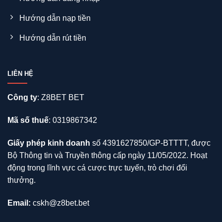
Hướng dẫn nạp tiền
Hướng dẫn rút tiền
LIÊN HỆ
Công ty
: Z8BET BET
Mã số thuế
: 0319867342
Giấy phép kinh doanh
số 4391627850/GP-BTTTT, được
Bộ Thông tin và Truyền thông cấp ngày 11/05/2022. Hoạt
động trong lĩnh vực cá cược trực tuyến, trò chơi đổi
thưởng.
Email:
cskh@z8bet.bet