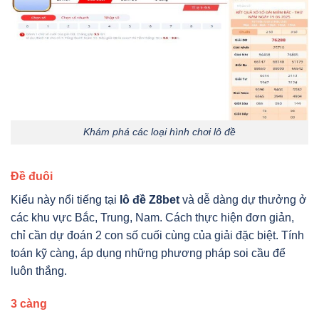
Khám phá các loại hình chơi lô đề
Đề đuôi
Kiểu này nổi tiếng tại
lô đề Z8bet
và dễ dàng dự thưởng ở
các khu vực Bắc, Trung, Nam. Cách thực hiện đơn giản,
chỉ cần dự đoán 2 con số cuối cùng của giải đặc biệt. Tính
toán kỹ càng, áp dụng những phương pháp soi cầu để
luôn thắng.
3 càng