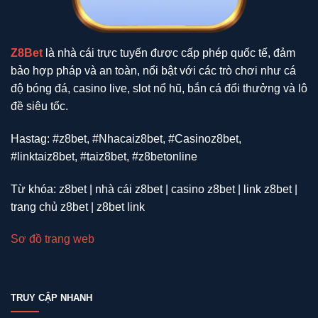
Z8Bet
là nhà cái trực tuyến được cấp phép quốc tế, đảm
bảo hợp pháp và an toàn, nổi bật với các trò chơi như cá
độ bóng đá, casino live, slot nổ hũ, bắn cá đổi thưởng và lô
đề siêu tốc.
Hastag: #z8bet, #Nhacaiz8bet, #Casinoz8bet,
#linktaiz8bet, #taiz8bet, #z8betonline
Từ khóa: z8bet | nhà cái z8bet | casino z8bet | link z8bet |
trang chủ z8bet | z8bet link
Sơ đồ trang web
TRUY CẬP NHANH