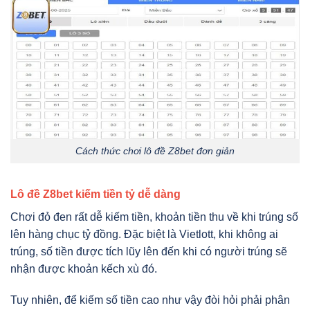
Cách thức chơi lô đề Z8bet đơn giản
Lô đề Z8bet kiếm tiền tỷ dễ dàng
Chơi đỏ đen rất dễ kiếm tiền, khoản tiền thu về khi trúng số
lên hàng chục tỷ đồng. Đặc biệt là Vietlott, khi không ai
trúng, số tiền được tích lũy lên đến khi có người trúng sẽ
nhận được khoản kếch xù đó.
Tuy nhiên, để kiếm số tiền cao như vậy đòi hỏi phải phân