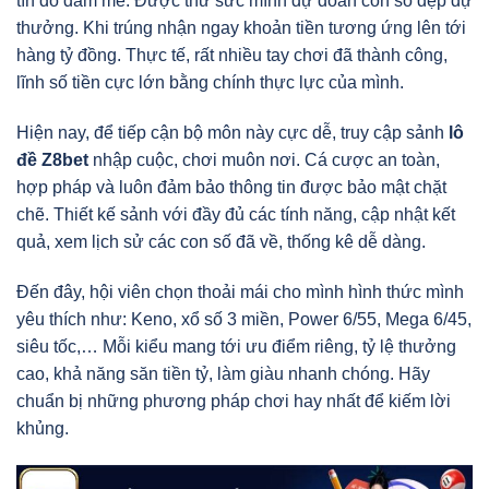
tín đồ đam mê. Được thử sức mình dự đoán con số đẹp dự
thưởng. Khi trúng nhận ngay khoản tiền tương ứng lên tới
hàng tỷ đồng. Thực tế, rất nhiều tay chơi đã thành công,
lĩnh số tiền cực lớn bằng chính thực lực của mình.
Hiện nay, để tiếp cận bộ môn này cực dễ, truy cập sảnh
lô
đề Z8bet
nhập cuộc, chơi muôn nơi. Cá cược an toàn,
hợp pháp và luôn đảm bảo thông tin được bảo mật chặt
chẽ. Thiết kế sảnh với đầy đủ các tính năng, cập nhật kết
quả, xem lịch sử các con số đã về, thống kê dễ dàng.
Đến đây, hội viên chọn thoải mái cho mình hình thức mình
yêu thích như: Keno, xổ số 3 miền, Power 6/55, Mega 6/45,
siêu tốc,… Mỗi kiểu mang tới ưu điểm riêng, tỷ lệ thưởng
cao, khả năng săn tiền tỷ, làm giàu nhanh chóng. Hãy
chuẩn bị những phương pháp chơi hay nhất để kiếm lời
khủng.