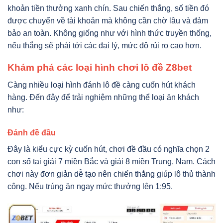
khoản tiền thưởng xanh chín. Sau chiến thắng, số tiền đó
được chuyển về tài khoản mà không cần chờ lâu và đảm
bảo an toàn. Không giống như với hình thức truyền thống,
nếu thắng sẽ phải tới các đại lý, mức độ rủi ro cao hơn.
Khám phá các loại hình chơi lô đề Z8bet
Càng nhiều loại hình đánh lô đề càng cuốn hút khách
hàng. Đến đây để trải nghiệm những thể loại ăn khách
như:
Đánh đề đầu
Đây là kiểu cực kỳ cuốn hút, chơi đề đầu có nghĩa chọn 2
con số tại giải 7 miền Bắc và giải 8 miền Trung, Nam. Cách
chơi này đơn giản dễ tạo nên chiến thắng giúp lô thủ thành
công. Nếu trúng ăn ngay mức thưởng lên 1:95.