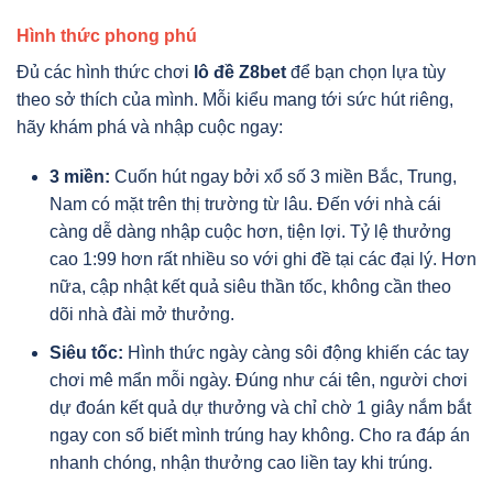
Hình thức phong phú
Đủ các hình thức chơi
lô đề Z8bet
để bạn chọn lựa tùy
theo sở thích của mình. Mỗi kiểu mang tới sức hút riêng,
hãy khám phá và nhập cuộc ngay:
3 miền:
Cuốn hút ngay bởi xổ số 3 miền Bắc, Trung,
Nam có mặt trên thị trường từ lâu. Đến với nhà cái
càng dễ dàng nhập cuộc hơn, tiện lợi. Tỷ lệ thưởng
cao 1:99 hơn rất nhiều so với ghi đề tại các đại lý. Hơn
nữa, cập nhật kết quả siêu thần tốc, không cần theo
dõi nhà đài mở thưởng.
Siêu tốc:
Hình thức ngày càng sôi động khiến các tay
chơi mê mẩn mỗi ngày. Đúng như cái tên, người chơi
dự đoán kết quả dự thưởng và chỉ chờ 1 giây nắm bắt
ngay con số biết mình trúng hay không. Cho ra đáp án
nhanh chóng, nhận thưởng cao liền tay khi trúng.